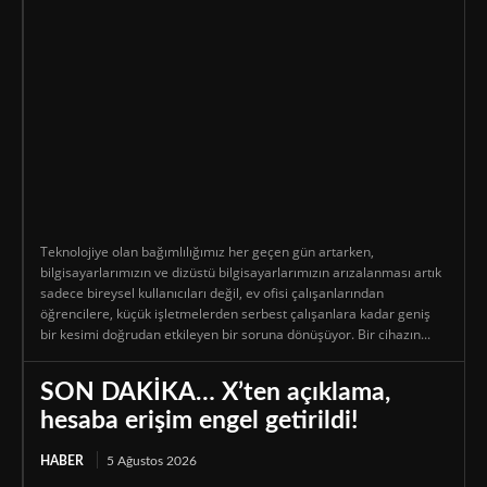
Teknolojiye olan bağımlılığımız her geçen gün artarken,
bilgisayarlarımızın ve dizüstü bilgisayarlarımızın arızalanması artık
sadece bireysel kullanıcıları değil, ev ofisi çalışanlarından
öğrencilere, küçük işletmelerden serbest çalışanlara kadar geniş
bir kesimi doğrudan etkileyen bir soruna dönüşüyor. Bir cihazın...
SON DAKİKA… X’ten açıklama,
hesaba erişim engel getirildi!
HABER
5 Ağustos 2026