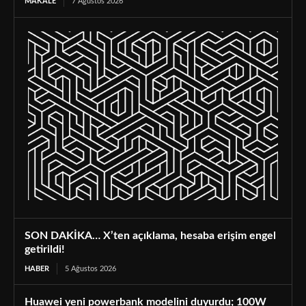
MAKALE
7 Ağustos 2026
SON DAKİKA… X’ten açıklama, hesaba erişim engel
getirildi!
HABER
5 Ağustos 2026
Huawei yeni powerbank modelini duyurdu; 100W