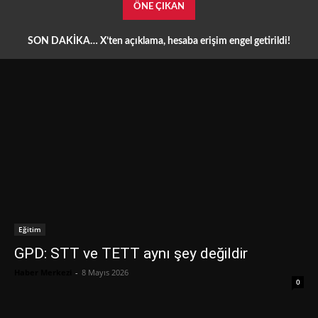
ÖNE ÇIKAN
SON DAKİKA… X’ten açıklama, hesaba erişim engel getirildi!
Eğitim
GPD: STT ve TETT aynı şey değildir
Haber Merkezi
-
8 Mayıs 2026
0