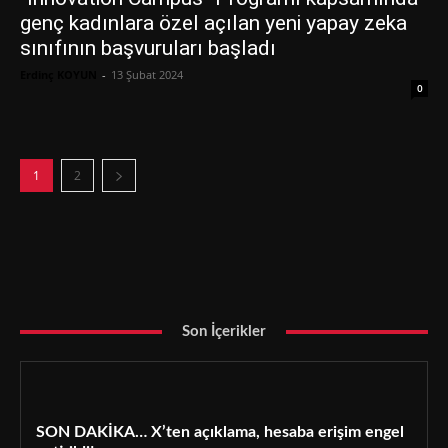
genç kadınlara özel açılan yeni yapay zeka
sınıfının başvuruları başladı
Erdinç KOYUN
-
13 Şubat 2024
0
1
2
Son İçerikler
SON DAKİKA… X’ten açıklama, hesaba erişim engel