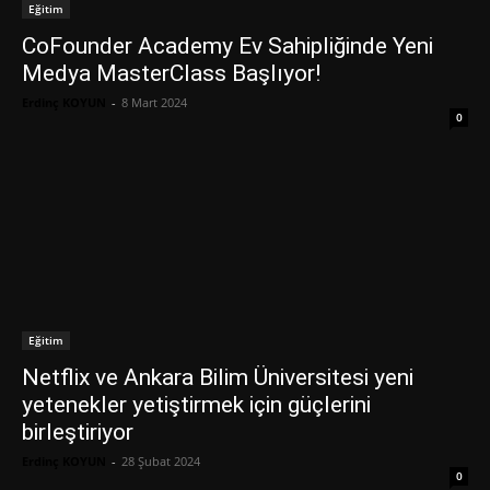
Eğitim
CoFounder Academy Ev Sahipliğinde Yeni
Medya MasterClass Başlıyor!
Erdinç KOYUN
-
8 Mart 2024
0
Eğitim
Netflix ve Ankara Bilim Üniversitesi yeni
yetenekler yetiştirmek için güçlerini
birleştiriyor
Erdinç KOYUN
-
28 Şubat 2024
0