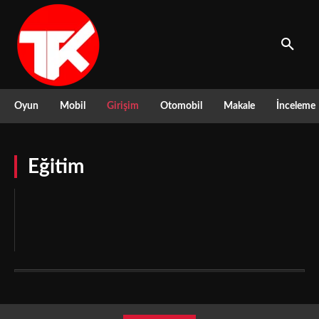
Oyun
Mobil
Girişim
Otomobil
Makale
İnceleme
Eğitim
Bilgi
Dizi Film
Donanım
Etkinlik
Girişim
Haber
İnceleme
Kampanyalar
Kripto Para
Makale
manşet haber
Mobil
Otomobil
Oyun
Sosyal Medya
Tanıtım
Teknoloji
Yarışma
Yazılım