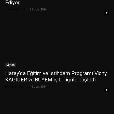
Ediyor
Erdinç KOYUN
-
18 Şubat 2024
0
Eğitim
Hatay’da Eğitim ve İstihdam Programı Vichy,
KAGİDER ve BÜYEM iş birliği ile başladı
Erdinç KOYUN
-
14 Şubat 2024
0